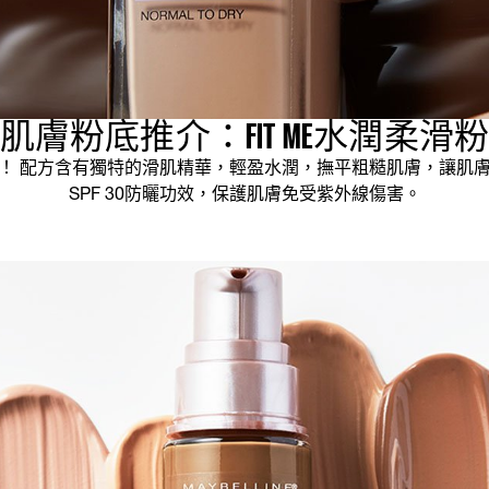
肌膚粉底推介：FIT ME水潤柔滑
！ 配方含有獨特的滑肌精華，輕盈水潤，撫平粗糙肌膚，讓肌
SPF 30防曬功效，保護肌膚免受紫外線傷害。