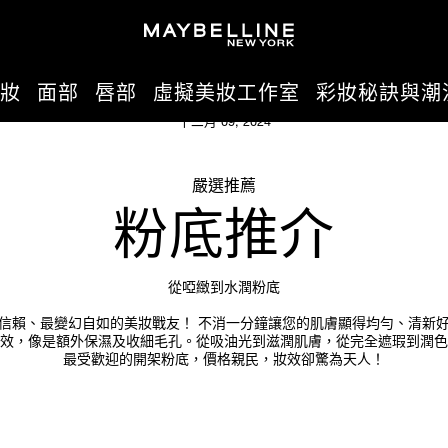
妝
面部
唇部
虛擬美妝工作室
彩妝秘訣與潮
十二月 09, 2024
嚴選推薦
粉底推介
從啞緻到水潤粉底
信賴、最變幻自如的美妝戰友！ 不消一分鐘讓您的肌膚顯得均勻、清新
效，像是額外保濕及收細毛孔。從吸油光到滋潤肌膚，從完全遮瑕到潤色
最受歡迎的開架粉底，價格親民，妝效卻驚為天人！