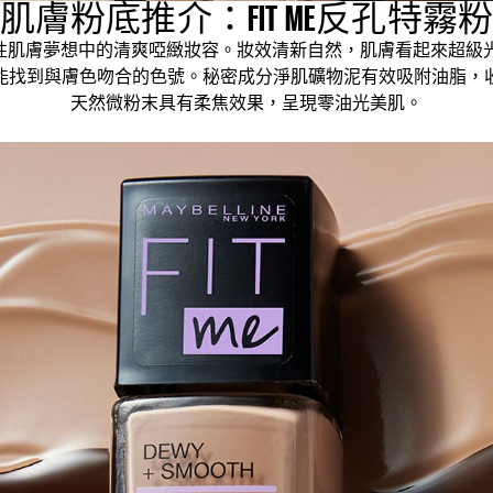
肌膚粉底推介：FIT ME反孔特霧
性肌膚夢想中的清爽啞緻妝容。妝效清新自然，肌膚看起來超級光
能找到與膚色吻合的色號。秘密成分淨肌礦物泥有效吸附油脂，
天然微粉末具有柔焦效果，呈現零油光美肌。