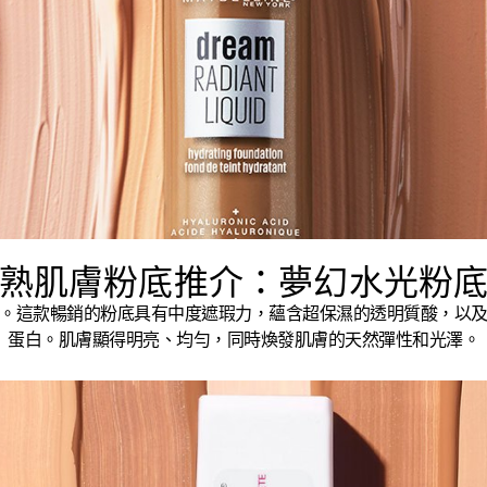
熟肌膚粉底推介：夢幻水光粉
。這款暢銷的粉底具有中度遮瑕力，蘊含超保濕的透明質酸，以
蛋白。肌膚顯得明亮、均勻，同時煥發肌膚的天然彈性和光澤。