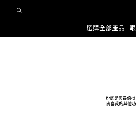
選購全部產品
眼
主頁
彩妝秘訣與潮流趨勢
面部彩妝
粉底推介
粉底是您最值得
膚喜愛的其他功