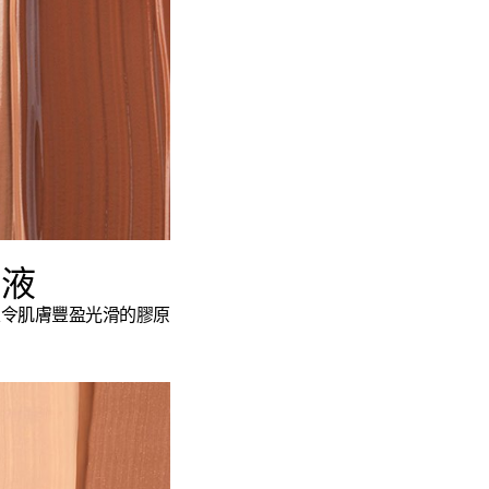
底液
及令肌膚豐盈光滑的膠原