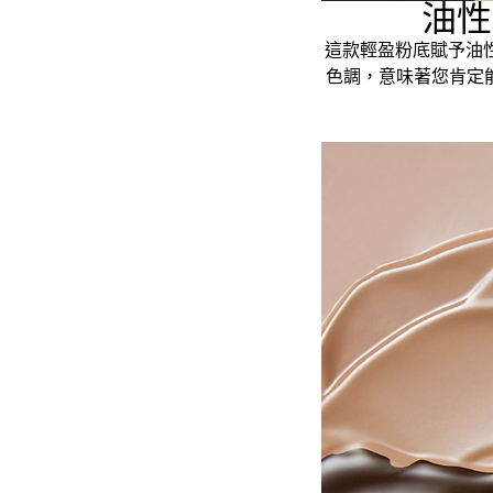
油性
這款輕盈粉底賦予油
色調，意味著您肯定