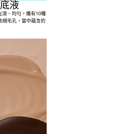
粉底液
滑、均勻。備有10種
收細毛孔，當中蘊含的