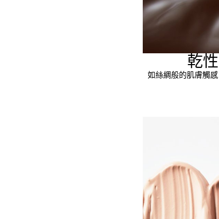
乾性
如絲綢般的肌膚觸感