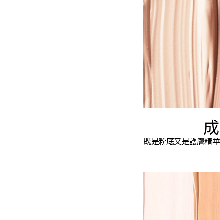
成
既是粉底又是護膚精華