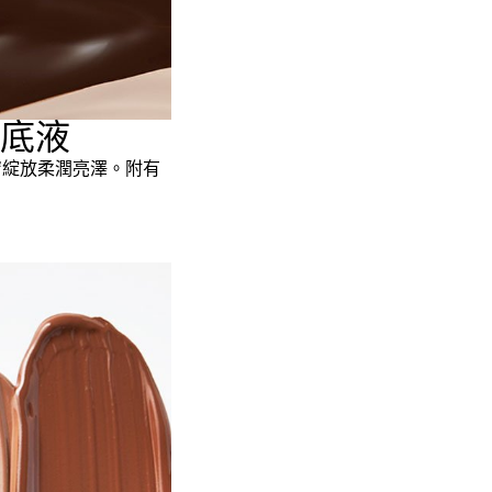
粉底液
膚綻放柔潤亮澤。附有