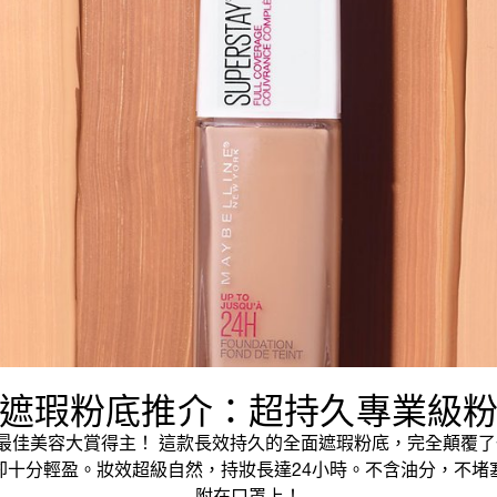
遮瑕粉底推介：超持久專業級
容雜誌最佳美容大賞得主！ 這款長效持久的全面遮瑕粉底，完全顛覆
卻十分輕盈。妝效超級自然，持妝長達24小時。不含油分，不堵
附在口罩上！