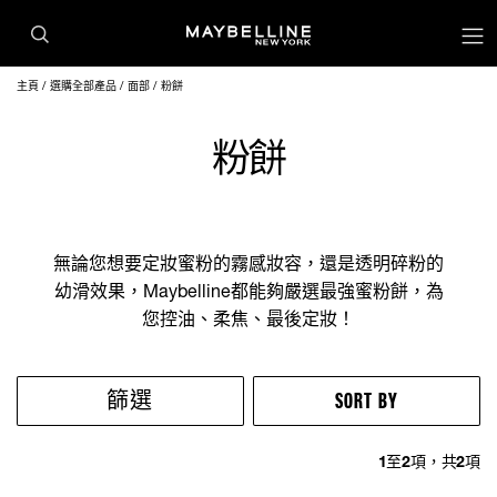
主頁
選購全部產品
面部
粉餅
粉餅
無論您想要定妝蜜粉的霧感妝容，還是透明碎粉的
幼滑效果，Maybelline都能夠嚴選最強蜜粉餅，為
您控油、柔焦​​、最後定妝！
篩選
SORT BY
1
至
2
項，共
2
項