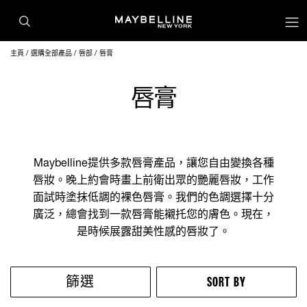
主頁
選購全部產品
唇部
唇膏
唇膏
Maybelline提供多款唇膏產品，讓您自由變換各種
唇妝。晚上約會時畫上前衛出眾的艷麗唇妝，工作
面試時塗抹低調的裸色唇膏。我們的色調選擇十分
廣泛，總會找到一款唇膏能襯托您的膚色。現在，
是時候展露甜美性感的唇妝了。
篩選
SORT BY