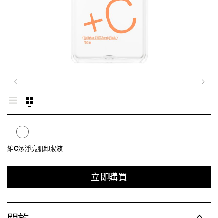
維C潔淨亮肌卸妝液
立即購買
關於