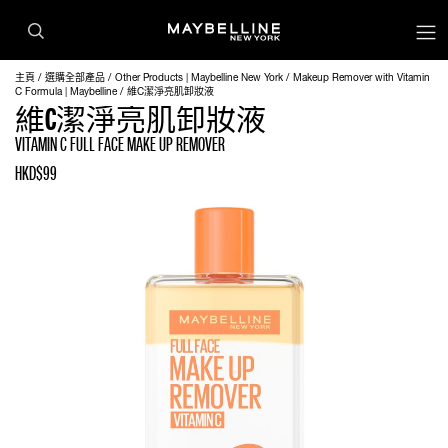
主頁
選購全部產品
Other Products | Maybelline New York
Makeup Remover with Vitamin
C Formula | Maybelline
維C潔淨亮肌卸妝液
維C潔淨亮肌卸妝液
VITAMIN C FULL FACE MAKE UP REMOVER
HKD$99