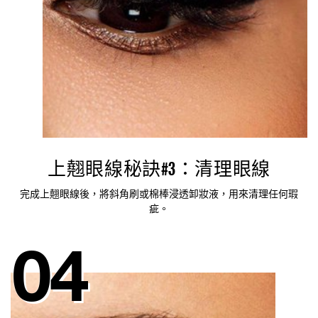
上翹眼線秘訣#3：清理眼線
完成上翹眼線後，將斜角刷或棉棒浸透卸妝液，用來清理任何瑕
疵。