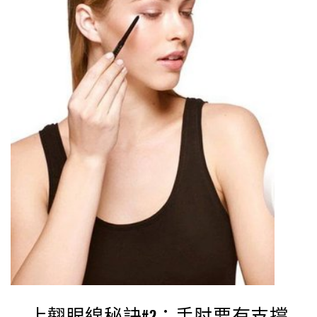
上翹眼線秘訣#2：手肘要有支撐