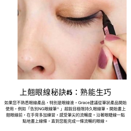
上翹眼線秘訣#5：熟能生巧
如果您不熟悉眼線產品，特別是眼線液，Grace建議從筆狀產品開始
使用，例如「告別NG眼線筆^ 」超銳目極限持久眼線筆。開始畫上
翹眼線前，在手背多加練習，感受筆尖的流暢度。沿著眼睫線一點
點地畫上線條，直到您能完成一條流暢的眼線。