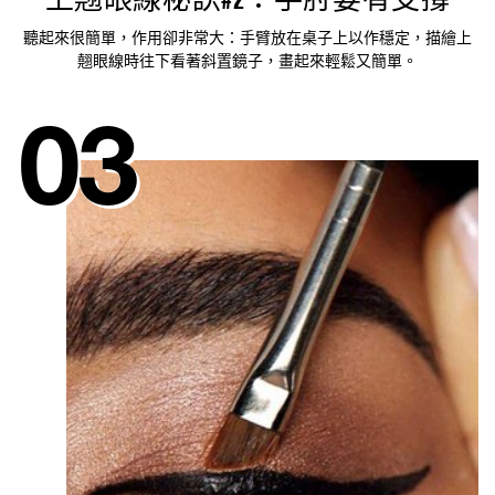
聽起來很簡單，作用卻非常大：手臂放在桌子上以作穩定，描繪上
翹眼線時往下看著斜置鏡子，畫起來輕鬆又簡單。