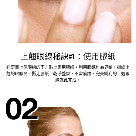
上翹眼線秘訣#1：使用膠紙
在要畫上翹眼線的下方貼上家用膠紙。利用膠紙作為界線，描繪上
翹的眼線翼。撕走膠紙，乾淨整齊，不留痕跡，完美銳利的上翹眼
線就此完成。