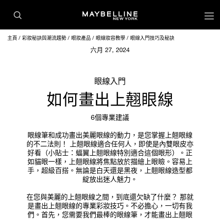
主頁
彩妝秘訣與潮流趨勢
眼妝產品
眼線妝容教學
眼線入門技巧及秘訣
六月 27, 2024
眼線入門
如何畫出上翹眼線
6個專業建議
眼線筆和成功畫出美麗眼線的動力，是您掌握上翹眼線
的不二法則！ 上翹眼線適合任何人，即使是內雙眼皮亦
好看（小貼士：蝠翼上翹眼線特別適合這個眼形）。正
如貓眼一樣，上翹眼線將焦點放於描繪上眼瞼。容易上
手，超級百搭。無論是白天還是黑夜，上翹眼線造型都
綻放出迷人魅力。
在您與美麗的上翹眼線之間，到底還欠缺了什麼？ 那就
是畫出上翹眼線的專業彩妝技巧。不必擔心，一切有我
們。首先，您需要我們最棒的眼線筆，才能畫出上翹眼